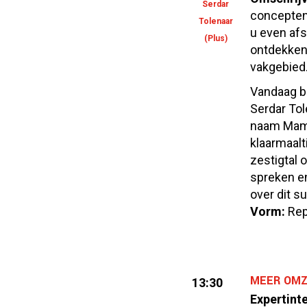
Serdar
concepten,
Tolenaar
u even af
(Plus)
ontdekken 
vakgebied
Vandaag b
Serdar To
naam Mama’
klaarmaalt
zestigtal 
spreken e
over dit s
Vorm:
Rep
MEER OMZ
13:30
Expertint