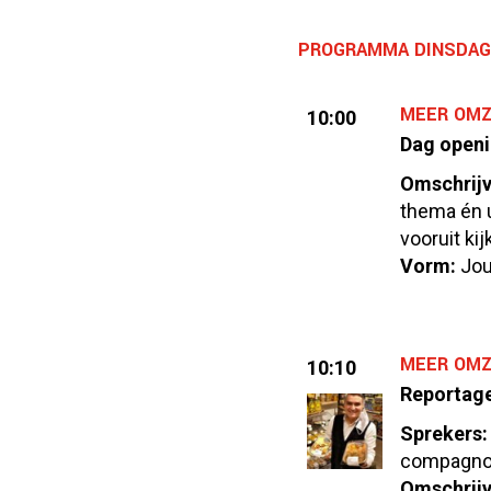
PROGRAMMA DINSDAG 
MEER OMZ
10:00
Dag open
Omschrijv
thema én u
vooruit ki
Vorm:
Jou
MEER OMZ
10:10
Reportage
Sprekers:
compagn
Omschrijv